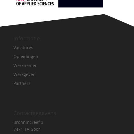
Informatie
Vacatures
Opleidingen
Werknemer
Werkgever
Partners
Contactgegevens
Bronnincreef 3
7471 TA Goor